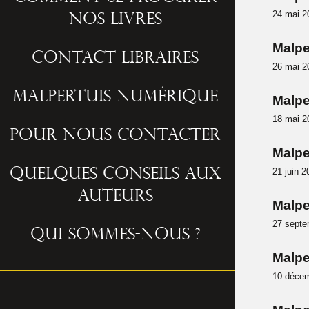
24 mai 2
nos livres
Malpe
Contact libraires
26 mai 2
Malpertuis numérique
Malper
18 mai 2
Pour nous contacter
Malpe
21 juin 2
Quelques conseils aux
auteurs
Malpe
27 septe
Qui sommes-nous ?
Malper
10 décem