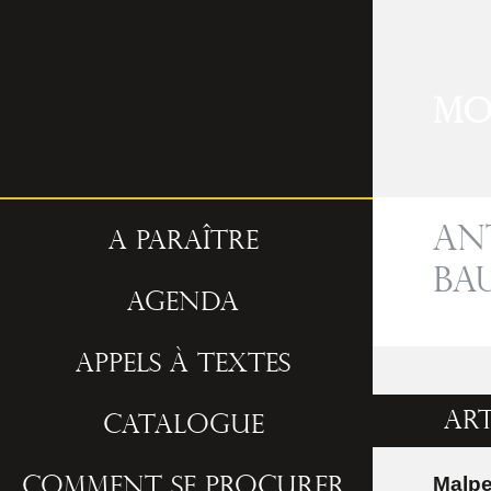
Mo
An
A paraître
Ba
Agenda
Appels à textes
Art
Catalogue
Malpe
Comment se procurer