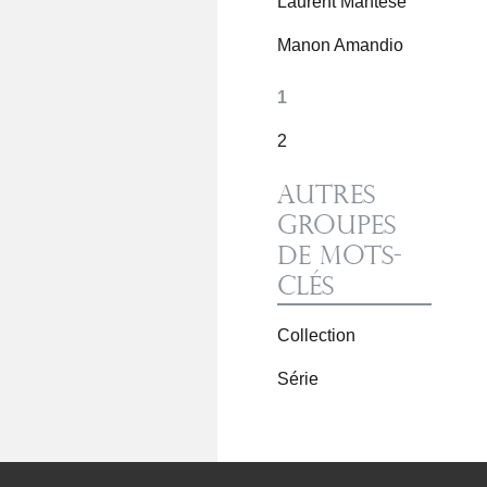
Laurent Mantese
Manon Amandio
1
2
Autres
groupes
de mots-
clés
Collection
Série