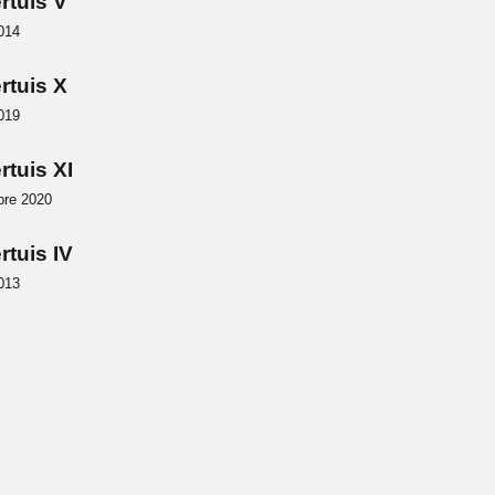
rtuis V
014
rtuis X
019
rtuis XI
bre 2020
rtuis IV
013