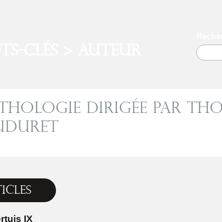
Recher
ts-clés > Auteur
thologie dirigée par Th
uduret
icles
rtuis IX