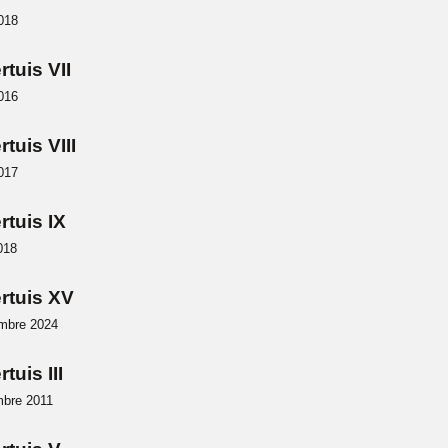
018
rtuis VII
016
tuis VIII
017
rtuis IX
018
rtuis XV
mbre 2024
tuis III
bre 2011