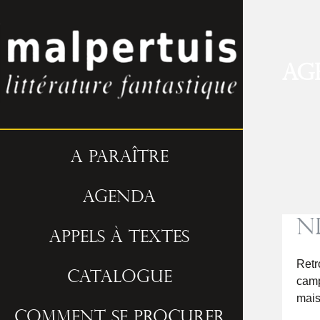
Ag
A paraître
Agenda
N
Appels à textes
Retr
Catalogue
camp
mais 
Comment se procurer