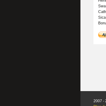
Hen
Swan
Cath
Sica
Bona
2007 - 