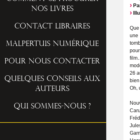
Par
nos livres
Ill
Contact libraires
Que 
une 
tomb
Malpertuis numérique
pour
film
Pour nous contacter
mode
26 a
Quelques conseils aux
bien
Oh, 
auteurs
Nouv
Qui sommes-nous ?
Car
Fréd
Jule
Gar