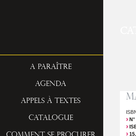
Ca
A paraître
Agenda
M
Appels à textes
ISBN
Catalogue
N°
ISB
15,
Comment se procurer