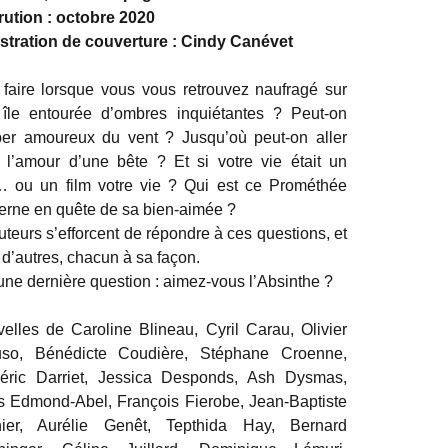
ution : octobre 2020
ustration de couverture : Cindy Canévet
faire lorsque vous vous retrouvez naufragé sur
île entourée d’ombres inquiétantes ? Peut-on
er amoureux du vent ? Jusqu’où peut-on aller
 l’amour d’une bête ? Et si votre vie était un
… ou un film votre vie ? Qui est ce Prométhée
rne en quête de sa bien-aimée ?
uteurs s’efforcent de répondre à ces questions, et
 d’autres, chacun à sa façon.
une dernière question : aimez-vous l’Absinthe ?
elles de Caroline Blineau, Cyril Carau, Olivier
uso, Bénédicte Coudière, Stéphane Croenne,
éric Darriet, Jessica Desponds, Ash Dysmas,
s Edmond-Abel, François Fierobe, Jean-Baptiste
nier, Aurélie Genêt, Tepthida Hay, Bernard