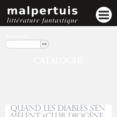
Rechercher :
Catalogue
Quand les diables s’en
mêlent (Club Diogène