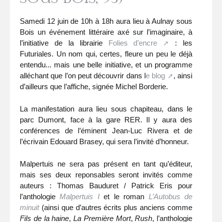
Samedi 12 juin de 10h à 18h aura lieu à Aulnay sous
Bois un événement littéraire axé sur l’imaginaire, à
l’initiative de la librairie
Folies d’encre
: les
Futuriales. Un nom qui, certes, fleure un peu le déjà
entendu... mais une belle initiative, et un programme
alléchant que l’on peut découvrir dans l
e blog
, ainsi
d’ailleurs que l’affiche, signée Michel Borderie.
La manifestation aura lieu sous chapiteau, dans le
parc Dumont, face à la gare RER. Il y aura des
conférences de l’éminent Jean-Luc Rivera et de
l’écrivain Edouard Brasey, qui sera l’invité d’honneur.
Malpertuis ne sera pas présent en tant qu’éditeur,
mais ses deux reponsables seront invités comme
auteurs : Thomas Bauduret / Patrick Eris pour
l’anthologie
Malpertuis I
et le roman
L’Autobus de
minuit
(ainsi que d’autres écrits plus anciens comme
Fils de la haine
,
La Première Mort
,
Rush
, l’anthologie