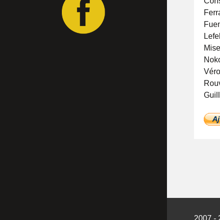
Cons
Fer
Fue
Lef
Mis
Nok
Véro
Rouv
Guil
2007 - 