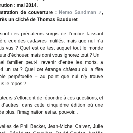
ution : mai 2014.
ustration de couverture :
Nemo Sandman
,
rès un cliché de Thomas Bauduret
sont ces prédateurs surgis de l’ombre laissant
ière eux des cadavres mutilés, mais que nul n’a
is vus ? Quel est ce test auquel tout le monde
ute d’échouer, mais dont vous ignorez tout ? Un
al familier peut-il revenir d’entre les morts, a
iori un rat ? Quel cet étrange château où la fête
le perpétuelle – au point que nul n’y trouve
is le repos ?
uteurs s’efforcent de répondre à ces questions, et
 d’autres, dans cette cinquième édition où une
de plus, l’imagination est au pouvoir...
elles de Phil Becker, Jean-Michel Calvez, Julie