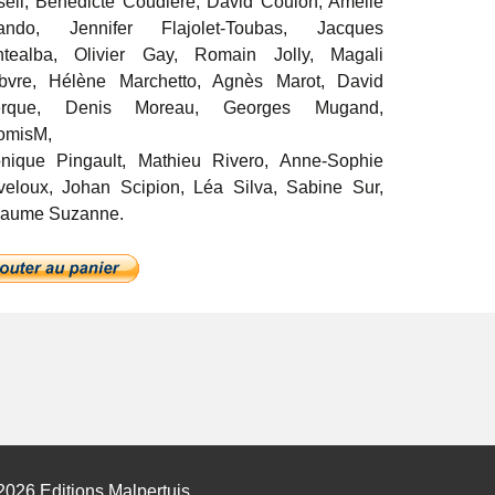
eil, Bénédicte Coudière, David Coulon, Amélie
rando, Jennifer Flajolet-Toubas, Jacques
ntealba, Olivier Gay, Romain Jolly, Magali
ebvre, Hélène Marchetto, Agnès Marot, David
erque, Denis Moreau, Georges Mugand,
omisM,
nique Pingault, Mathieu Rivero, Anne-Sophie
eloux, Johan Scipion, Léa Silva, Sabine Sur,
laume Suzanne.
2026 Editions Malpertuis