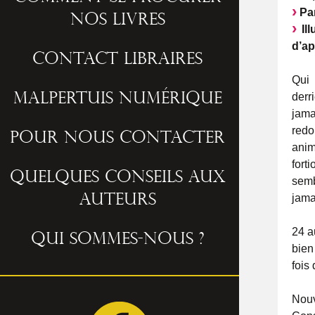
Par
nos livres
Ill
d’ap
Contact libraires
Qui 
derr
Malpertuis numérique
jama
redo
Pour nous contacter
anim
fort
Quelques conseils aux
semb
jama
auteurs
24 a
Qui sommes-nous ?
bien
fois 
Nouv