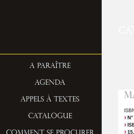
Ca
A paraître
Agenda
M
Appels à textes
ISBN
Catalogue
N°
ISB
15,
Comment se procurer