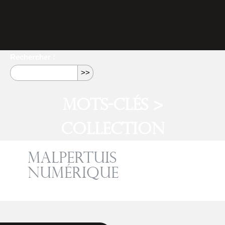
Rechercher :
Mots-clés >
Collection
Malpertuis
numérique