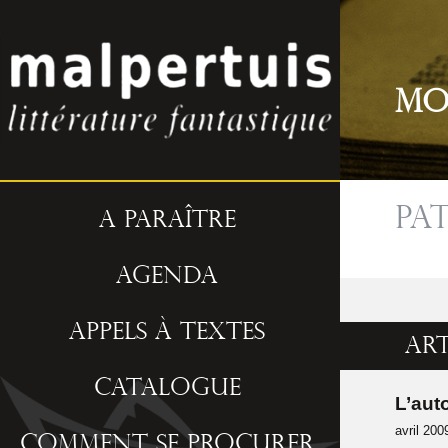
Mo
Pat
A paraître
Agenda
Appels à textes
Art
Catalogue
L’aut
avril 200
Comment se procurer