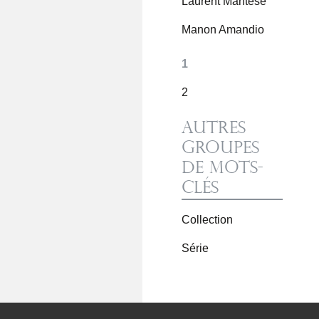
Laurent Mantese
Manon Amandio
1
2
Autres
groupes
de mots-
clés
Collection
Série