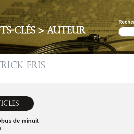
Recher
ts-clés > Auteur
rick Eris
icles
obus de minuit
9