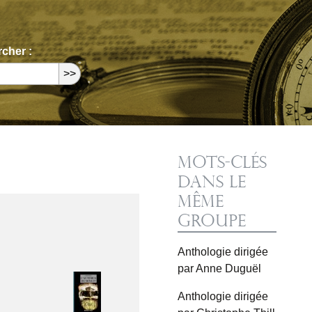
cher :
Mots-clés
dans le
même
groupe
Anthologie dirigée
par Anne Duguël
Anthologie dirigée